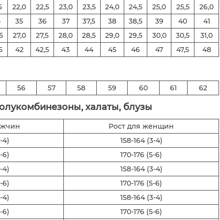
5
22,0
22,5
23,0
23,5
24,0
24,5
25,0
25,5
26,0
4
35
36
37
37,5
38
38,5
39
40
41
5
27,0
27,5
28,0
28,5
29,0
29,5
30,0
30,5
31,0
5
42
42,5
43
44
45
46
47
47,5
48
56
57
58
59
60
61
62
полукомбинезоны, халаты, блузы
ужчин
Рост для женщин
-4)
158-164 (3-4)
-6)
170-176 (5-6)
-4)
158-164 (3-4)
-6)
170-176 (5-6)
-4)
158-164 (3-4)
-6)
170-176 (5-6)