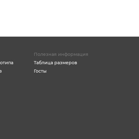
Полезная информация
отипа
Таблица размеров
з
Госты