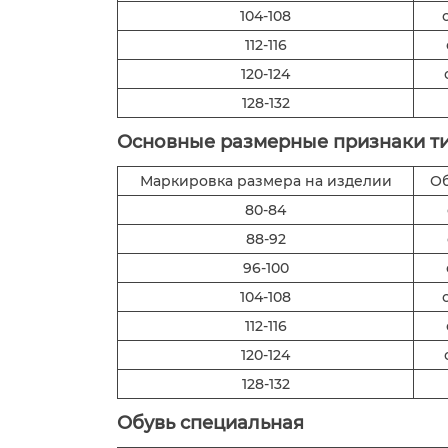
104-108
112-116
120-124
128-132
Основные размерные признаки ти
Маркировка размера на изделии
Об
80-84
88-92
96-100
104-108
112-116
120-124
128-132
Обувь специальная