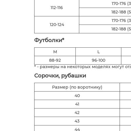
170-176 (3
112-116
182-188 (5
170-176 (3
120-124
182-188 (5
Футболки*
M
L
88-92
96-100
* - размеры на некоторых моделях могут от
Сорочки, рубашки
Размер (по воротнику)
40
41
42
43
44