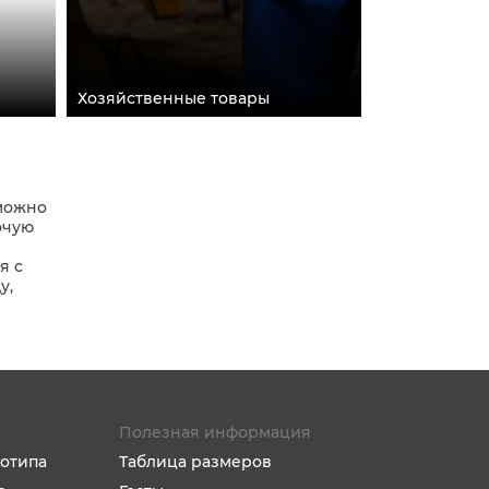
Хозяйственные товары
 можно
очую
я с
у,
Полезная информация
отипа
Таблица размеров