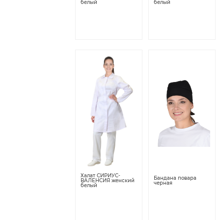
белый
белый
Халат СИРИУС-
Бандана повара
ВАЛЕНСИЯ женский
черная
белый