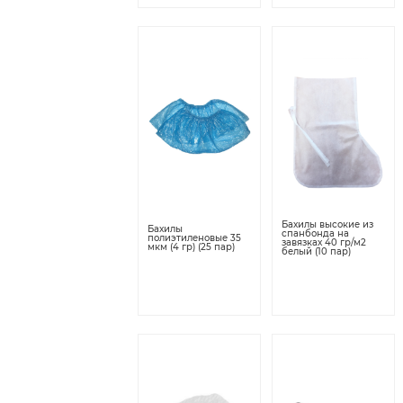
Бахилы высокие из
Бахилы
спанбонда на
полиэтиленовые 35
завязках 40 гр/м2
мкм (4 гр) (25 пар)
белый (10 пар)