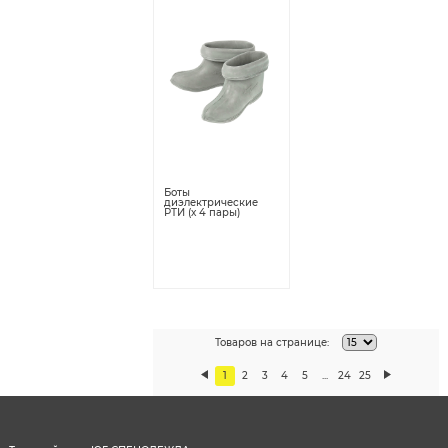
Боты
диэлектрические
РТИ (х 4 пары)
Товаров на странице:
1
2
3
4
5
...
24
25