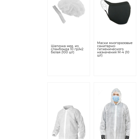
Маски многоразовые
Шапочка мед. из
санитарно-
спанбонда 10 гр/м2
гигиенического
белая (100 шт)
назначения М-4 (10
шт)