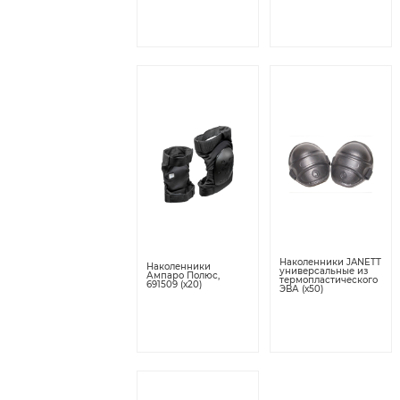
Наколенники JANETT
Наколенники
универсальные из
Ампаро Полюс,
термопластического
691509 (х20)
ЭВА (х50)