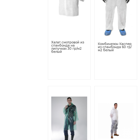
Халат смотровой из
Комбинезон Каспер
спанбонда на
из спанбонда 60 гр/
липучках 30 гр/м2
м2 белый
белый