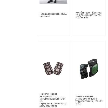
Комбинезон Каспер
Плащ-дождевик ПВД,
из спанбонда 35 гр/
цветной
м2 белый
Наколенники
вкладные
Наколенники
(амортизационные)
Ампаро Полюс-Т
из
термостойкие, 691519
термопластического
(х20)
ЭВА (х90 пар)